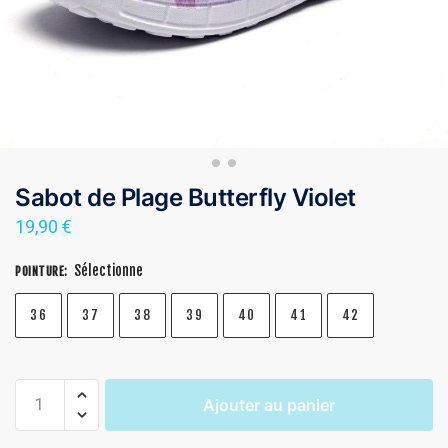
Sabot de Plage Butterfly Violet
19,90
€
Sélectionne
POINTURE
:
36
37
38
39
40
41
42
Ajouter au panier