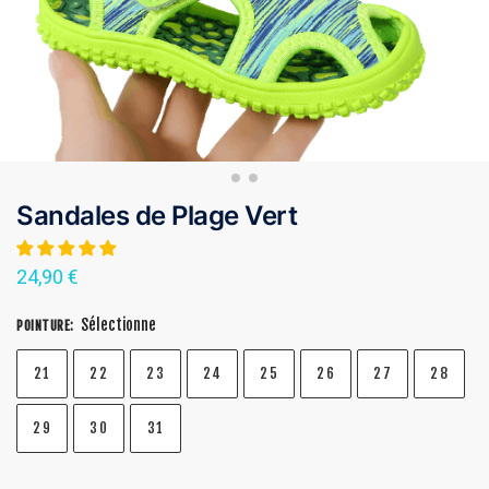
Sandales de Plage Vert
24,90
€
Sélectionne
POINTURE
:
21
22
23
24
25
26
27
28
29
30
31