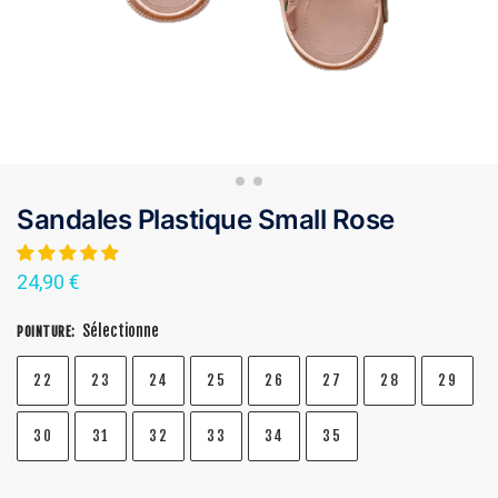
Sandales Plastique Small Rose
24,90
€
Sélectionne
POINTURE
:
22
23
24
25
26
27
28
29
30
31
32
33
34
35